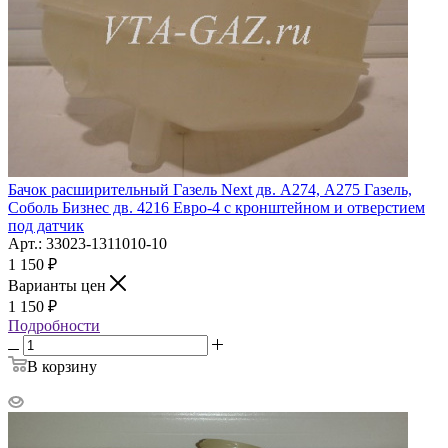
Бачок расширительный Газель Next дв. А274, А275 Газель,
Соболь Бизнес дв. 4216 Евро-4 с кронштейном и отверстием
под датчик
Арт.: 33023-1311010-10
1 150
₽
Варианты цен
1 150
₽
Подробности
В корзину