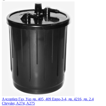
Адсорбер Газ, Уаз дв. 405, 409 Евро-3-4, дв. 4216, дв. 2.4
Chrysler, A274, A275