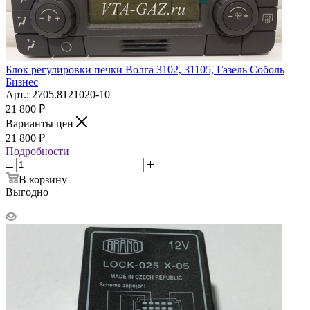
Блок регулировки печки Волга 3102, 31105, Газель Соболь
Бизнес
Арт.: 2705.8121020-10
21 800
₽
Варианты цен
21 800
₽
Подробности
В корзину
Выгодно