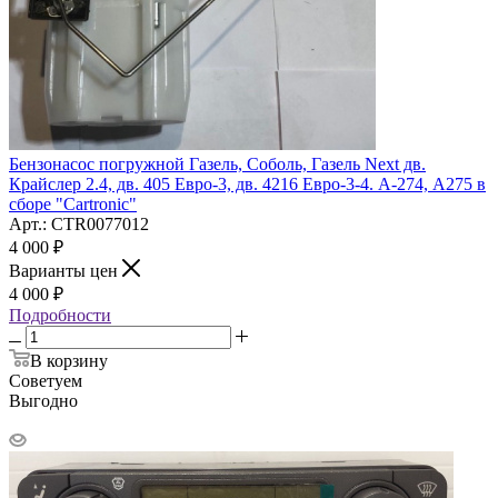
Бензонасос погружной Газель, Соболь, Газель Next дв.
Крайслер 2.4, дв. 405 Евро-3, дв. 4216 Евро-3-4. А-274, А275 в
сборе "Cartronic"
Арт.: CTR0077012
4 000
₽
Варианты цен
4 000
₽
Подробности
В корзину
Советуем
Выгодно