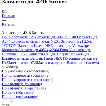
Запчасти дв. 4216 Бизнес
826
Главная
—
Каталог
—
Запчасти дв. 4216 Бизнес
Общие запчасти ГАЗ
Запчасти дв. 406, 405, 409
Запчасти дв.
A274 Evotech
Запчасти Газель NEXT
Запчасти G21 2,5л.
"FOTON"
Запчасти Газель NN
Запчасти дв. Volkswagen
Monoturbo
Запчасти дв.40524,40904 Евро 3
Запчасти дв.
Cummins ISF 2.8
Запчасти ГАЗ дв. Chrysler
Запчасти дв.
Штайер
Запчасти Валдай, Газон NEXT
Кузовные детали на
ГАЗ
Запчасти для УАЗ
Масла и жидкости
Выхлопная система
Фильтр
По умолчанию (возрастание)
По популярности (убывание)
По популярности (возрастание)
По алфавиту (убывание)
По алфавиту (возрастание)
По цене (убывание)
По цене (возрастание)