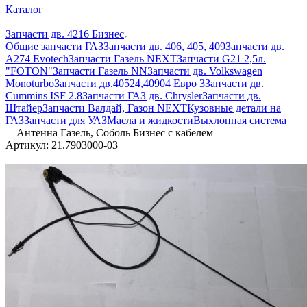
Каталог
—
Запчасти дв. 4216 Бизнес
Общие запчасти ГАЗ
Запчасти дв. 406, 405, 409
Запчасти дв.
A274 Evotech
Запчасти Газель NEXT
Запчасти G21 2,5л.
"FOTON"
Запчасти Газель NN
Запчасти дв. Volkswagen
Monoturbo
Запчасти дв.40524,40904 Евро 3
Запчасти дв.
Cummins ISF 2.8
Запчасти ГАЗ дв. Chrysler
Запчасти дв.
Штайер
Запчасти Валдай, Газон NEXT
Кузовные детали на
ГАЗ
Запчасти для УАЗ
Масла и жидкости
Выхлопная система
—
Антенна Газель, Соболь Бизнес с кабелем
Артикул:
21.7903000-03