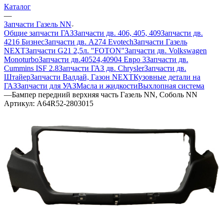
Каталог
—
Запчасти Газель NN
Общие запчасти ГАЗ
Запчасти дв. 406, 405, 409
Запчасти дв.
4216 Бизнес
Запчасти дв. A274 Evotech
Запчасти Газель
NEXT
Запчасти G21 2,5л. "FOTON"
Запчасти дв. Volkswagen
Monoturbo
Запчасти дв.40524,40904 Евро 3
Запчасти дв.
Cummins ISF 2.8
Запчасти ГАЗ дв. Chrysler
Запчасти дв.
Штайер
Запчасти Валдай, Газон NEXT
Кузовные детали на
ГАЗ
Запчасти для УАЗ
Масла и жидкости
Выхлопная система
—
Бампер передний верхняя часть Газель NN, Соболь NN
Артикул:
A64R52-2803015