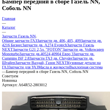
Бампер передний в сборе Газель NN,
Соболь NN
Главная
—
Каталог
—
Запчасти Газель NN
Общие запчасти ГАЗ
Запчасти дв. 406, 405, 409
Запчасти дв.
4216 Бизнес
Запчасти дв. A274 Evotech
Запчасти Газель
NEXT
Запчасти G21 2,5л. "FOTON"
Запчасти дв. Volkswagen
Monoturbo
Запчасти дв.40524,40904 Евро 3
Запчасти дв.
Cummins ISF 2.8
Запчасти ГАЗ дв. Chrysler
Запчасти дв.
Штайер
Запчасти Валдай, Газон NEXT
Кузовные детали на
ГАЗ
Запчасти для УАЗ
Масла и жидкости
Выхлопная система
—
Бампер передний в сборе Газель NN, Соболь NN
Советуем
Новинка
Артикул:
A64R52-2803012