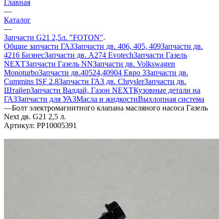
Главная
—
Каталог
—
Запчасти G21 2,5л. "FOTON"
Общие запчасти ГАЗ
Запчасти дв. 406, 405, 409
Запчасти дв.
4216 Бизнес
Запчасти дв. A274 Evotech
Запчасти Газель
NEXT
Запчасти Газель NN
Запчасти дв. Volkswagen
Monoturbo
Запчасти дв.40524,40904 Евро 3
Запчасти дв.
Cummins ISF 2.8
Запчасти ГАЗ дв. Chrysler
Запчасти дв.
Штайер
Запчасти Валдай, Газон NEXT
Кузовные детали на
ГАЗ
Запчасти для УАЗ
Масла и жидкости
Выхлопная система
—
Болт электромагнитного клапана масляного насоса Газель
Next дв. G21 2,5 л.
Артикул:
PP10005391