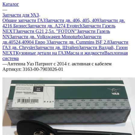
Каталог
—
Запчасти для УАЗ
Общие запчасти ГАЗ
Запчасти дв. 406, 405, 409
Запчасти дв.
4216 Бизнес
Запчасти дв. A274 Evotech
Запчасти Газель
NEXT
Запчасти G21 2,5л. "FOTON"
Запчасти Газель
NN
Запчасти дв. Volkswagen Monoturbo
Запчасти
дв.40524,40904 Евро 3
Запчасти дв. Cummins ISF 2.8
Запчасти
ГАЗ дв. Chrysler
Запчасти дв. Штайер
Запчасти Валдай, Газон
NEXT
Кузовные детали на ГАЗ
Масла и жидкости
Выхлопная
система
—
Антенна Уаз Патриот с 2014 г. активная с кабелем
Артикул:
3163-00-7903026-01