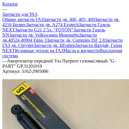
Каталог
—
Запчасти для УАЗ
Общие запчасти ГАЗ
Запчасти дв. 406, 405, 409
Запчасти дв.
4216 Бизнес
Запчасти дв. A274 Evotech
Запчасти Газель
NEXT
Запчасти G21 2,5л. "FOTON"
Запчасти Газель
NN
Запчасти дв. Volkswagen Monoturbo
Запчасти
дв.40524,40904 Евро 3
Запчасти дв. Cummins ISF 2.8
Запчасти
ГАЗ дв. Chrysler
Запчасти дв. Штайер
Запчасти Валдай, Газон
NEXT
Кузовные детали на ГАЗ
Масла и жидкости
Выхлопная
система
—
Амортизатор передний Уаз Патриот газомасляный "G-
PART" GP.31201019
Артикул:
3162-2905006