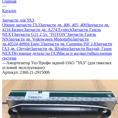
Главная
—
Каталог
—
Запчасти для УАЗ
Общие запчасти ГАЗ
Запчасти дв. 406, 405, 409
Запчасти дв.
4216 Бизнес
Запчасти дв. A274 Evotech
Запчасти Газель
NEXT
Запчасти G21 2,5л. "FOTON"
Запчасти Газель
NN
Запчасти дв. Volkswagen Monoturbo
Запчасти
дв.40524,40904 Евро 3
Запчасти дв. Cummins ISF 2.8
Запчасти
ГАЗ дв. Chrysler
Запчасти дв. Штайер
Запчасти Валдай, Газон
NEXT
Кузовные детали на ГАЗ
Масла и жидкости
Выхлопная
система
—
Амортизатор Уаз Профи задний ОАО "УАЗ" (для тяжелых
условий эксплуатации)
Артикул:
2360-21-2915006