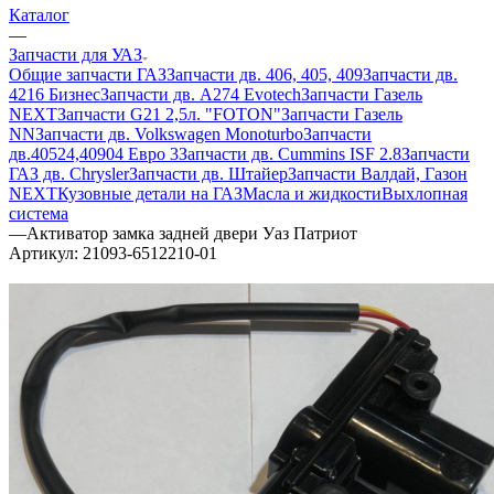
Каталог
—
Запчасти для УАЗ
Общие запчасти ГАЗ
Запчасти дв. 406, 405, 409
Запчасти дв.
4216 Бизнес
Запчасти дв. A274 Evotech
Запчасти Газель
NEXT
Запчасти G21 2,5л. "FOTON"
Запчасти Газель
NN
Запчасти дв. Volkswagen Monoturbo
Запчасти
дв.40524,40904 Евро 3
Запчасти дв. Cummins ISF 2.8
Запчасти
ГАЗ дв. Chrysler
Запчасти дв. Штайер
Запчасти Валдай, Газон
NEXT
Кузовные детали на ГАЗ
Масла и жидкости
Выхлопная
система
—
Активатор замка задней двери Уаз Патриот
Артикул:
21093-6512210-01