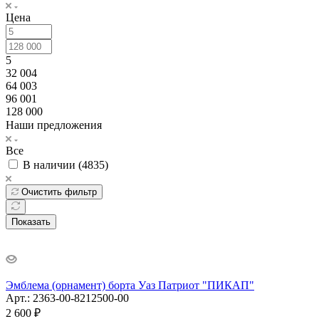
Цена
5
32 004
64 003
96 001
128 000
Наши предложения
Все
В наличии (
4835
)
Очистить фильтр
Показать
Эмблема (орнамент) борта Уаз Патриот "ПИКАП"
Арт.: 2363-00-8212500-00
2 600
₽