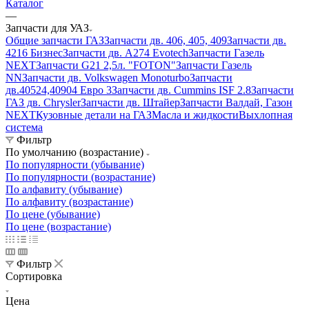
Каталог
—
Запчасти для УАЗ
Общие запчасти ГАЗ
Запчасти дв. 406, 405, 409
Запчасти дв.
4216 Бизнес
Запчасти дв. A274 Evotech
Запчасти Газель
NEXT
Запчасти G21 2,5л. "FOTON"
Запчасти Газель
NN
Запчасти дв. Volkswagen Monoturbo
Запчасти
дв.40524,40904 Евро 3
Запчасти дв. Cummins ISF 2.8
Запчасти
ГАЗ дв. Chrysler
Запчасти дв. Штайер
Запчасти Валдай, Газон
NEXT
Кузовные детали на ГАЗ
Масла и жидкости
Выхлопная
система
Фильтр
По умолчанию (возрастание)
По популярности (убывание)
По популярности (возрастание)
По алфавиту (убывание)
По алфавиту (возрастание)
По цене (убывание)
По цене (возрастание)
Фильтр
Сортировка
Цена