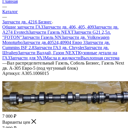
Главная
—
Каталог
—
Запчасти дв. 4216 Бизнес
Общие запчасти ГАЗ
Запчасти дв. 406, 405, 409
Запчасти дв.
A274 Evotech
Запчасти Газель NEXT
Запчасти G21 2,5л.
"FOTON"
Запчасти Газель NN
Запчасти дв. Volkswagen
Monoturbo
Запчасти дв.40524,40904 Евро 3
Запчасти дв.
Cummins ISF 2.8
Запчасти ГАЗ дв. Chrysler
Запчасти дв.
Штайер
Запчасти Валдай, Газон NEXT
Кузовные детали на
ГАЗ
Запчасти для УАЗ
Масла и жидкости
Выхлопная система
—
Вал распределительный Газель, Соболь Бизнес, Газель Next
дв. А-305 Евро-5 (под чугунный блок)
Артикул:
А305.1006015
7 000
₽
Варианты цен