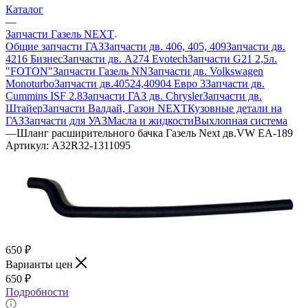
Каталог
—
Запчасти Газель NEXT
Общие запчасти ГАЗ
Запчасти дв. 406, 405, 409
Запчасти дв.
4216 Бизнес
Запчасти дв. A274 Evotech
Запчасти G21 2,5л.
"FOTON"
Запчасти Газель NN
Запчасти дв. Volkswagen
Monoturbo
Запчасти дв.40524,40904 Евро 3
Запчасти дв.
Cummins ISF 2.8
Запчасти ГАЗ дв. Chrysler
Запчасти дв.
Штайер
Запчасти Валдай, Газон NEXT
Кузовные детали на
ГАЗ
Запчасти для УАЗ
Масла и жидкости
Выхлопная система
—
Шланг расширительного бачка Газель Next дв.VW EA-189
Артикул:
А32R32-1311095
650
₽
Варианты цен
650
₽
Подробности