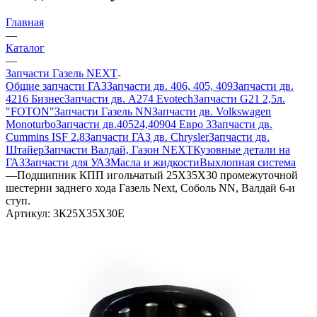
Главная
—
Каталог
—
Запчасти Газель NEXT
Общие запчасти ГАЗ
Запчасти дв. 406, 405, 409
Запчасти дв.
4216 Бизнес
Запчасти дв. A274 Evotech
Запчасти G21 2,5л.
"FOTON"
Запчасти Газель NN
Запчасти дв. Volkswagen
Monoturbo
Запчасти дв.40524,40904 Евро 3
Запчасти дв.
Cummins ISF 2.8
Запчасти ГАЗ дв. Chrysler
Запчасти дв.
Штайер
Запчасти Валдай, Газон NEXT
Кузовные детали на
ГАЗ
Запчасти для УАЗ
Масла и жидкости
Выхлопная система
—
Подшипник КПП игольчатый 25X35X30 промежуточной
шестерни заднего хода Газель Next, Соболь NN, Валдай 6-и
ступ.
Артикул:
3К25Х35Х30Е