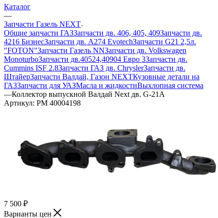
Каталог
—
Запчасти Газель NEXT
Общие запчасти ГАЗ
Запчасти дв. 406, 405, 409
Запчасти дв.
4216 Бизнес
Запчасти дв. A274 Evotech
Запчасти G21 2,5л.
"FOTON"
Запчасти Газель NN
Запчасти дв. Volkswagen
Monoturbo
Запчасти дв.40524,40904 Евро 3
Запчасти дв.
Cummins ISF 2.8
Запчасти ГАЗ дв. Chrysler
Запчасти дв.
Штайер
Запчасти Валдай, Газон NEXT
Кузовные детали на
ГАЗ
Запчасти для УАЗ
Масла и жидкости
Выхлопная система
—
Коллектор выпускной Валдай Next дв. G-21А
Артикул:
PM 40004198
7 500
₽
Варианты цен