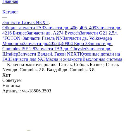
Главная
—
Каталог
—
Запчасти Газель NEXT
Общие запчасти ГАЗ
Запчасти дв. 406, 405, 409
Запчасти дв.
4216 Бизнес
Запчасти дв. A274 Evotech
Запчасти G21 2,5л.
"FOTON"
Запчасти Газель NN
Запчасти дв. Volkswagen
Monoturbo
Запчасти дв.40524,40904 Евро 3
Запчасти дв.
Cummins ISF 2.8
Запчасти ГАЗ дв. Chrysler
Запчасти дв.
Штайер
Запчасти Валдай, Газон NEXT
Кузовные детали на
ГАЗ
Запчасти для УАЗ
Масла и жидкости
Выхлопная система
—
Ключ натяжителя ролика Газель, Соболь Бизнес, Газель
Next дв. Cummins 2.8. Валдай дв. Cummins 3.8
Хит
Советуем
Новинка
Артикул:
vta-18506.3503