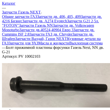
Каталог
—
Запчасти Газель NEXT
Общие запчасти ГАЗ
Запчасти дв. 406, 405, 409
Запчасти дв.
4216 Бизнес
Запчасти дв. A274 Evotech
Запчасти G21 2,5л.
"FOTON"
Запчасти Газель NN
Запчасти дв. Volkswagen
Monoturbo
Запчасти дв.40524,40904 Евро 3
Запчасти дв.
Cummins ISF 2.8
Запчасти ГАЗ дв. Chrysler
Запчасти дв.
Штайер
Запчасти Валдай, Газон NEXT
Кузовные детали на
ГАЗ
Запчасти для УАЗ
Масла и жидкости
Выхлопная система
—
Болт прижимной пластины форсунки Газель Next, NN дв.
G-21
Артикул:
PV 10002103