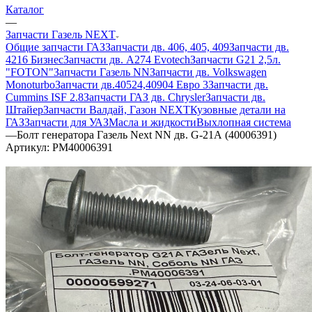
Каталог
—
Запчасти Газель NEXT
Общие запчасти ГАЗ
Запчасти дв. 406, 405, 409
Запчасти дв.
4216 Бизнес
Запчасти дв. A274 Evotech
Запчасти G21 2,5л.
"FOTON"
Запчасти Газель NN
Запчасти дв. Volkswagen
Monoturbo
Запчасти дв.40524,40904 Евро 3
Запчасти дв.
Cummins ISF 2.8
Запчасти ГАЗ дв. Chrysler
Запчасти дв.
Штайер
Запчасти Валдай, Газон NEXT
Кузовные детали на
ГАЗ
Запчасти для УАЗ
Масла и жидкости
Выхлопная система
—
Болт генератора Газель Next NN дв. G-21А (40006391)
Артикул:
PM40006391