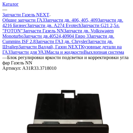
Каталог
—
Запчасти Газель NEXT
Общие запчасти ГАЗ
Запчасти дв. 406, 405, 409
Запчасти дв.
4216 Бизнес
Запчасти дв. A274 Evotech
Запчасти G21 2,5л.
"FOTON"
Запчасти Газель NN
Запчасти дв. Volkswagen
Monoturbo
Запчасти дв.40524,40904 Евро 3
Запчасти дв.
Cummins ISF 2.8
Запчасти ГАЗ дв. Chrysler
Запчасти дв.
Штайер
Запчасти Валдай, Газон NEXT
Кузовные детали на
ГАЗ
Запчасти для УАЗ
Масла и жидкости
Выхлопная система
—
Блок регулировки яркости подсветки и корректировки угла
фар Газель NN
Артикул:
A31R33.3718010