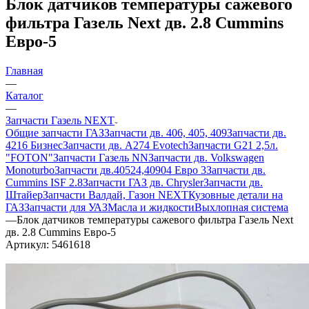
Блок датчиков температуры сажевого
фильтра Газель Next дв. 2.8 Cummins
Евро-5
Главная
—
Каталог
—
Запчасти Газель NEXT
Общие запчасти ГАЗ
Запчасти дв. 406, 405, 409
Запчасти дв.
4216 Бизнес
Запчасти дв. A274 Evotech
Запчасти G21 2,5л.
"FOTON"
Запчасти Газель NN
Запчасти дв. Volkswagen
Monoturbo
Запчасти дв.40524,40904 Евро 3
Запчасти дв.
Cummins ISF 2.8
Запчасти ГАЗ дв. Chrysler
Запчасти дв.
Штайер
Запчасти Валдай, Газон NEXT
Кузовные детали на
ГАЗ
Запчасти для УАЗ
Масла и жидкости
Выхлопная система
—
Блок датчиков температуры сажевого фильтра Газель Next
дв. 2.8 Cummins Евро-5
Артикул:
5461618