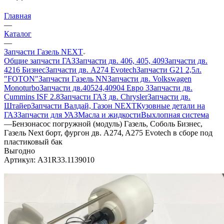
Главная
—
Каталог
—
Запчасти Газель NEXT
Общие запчасти ГАЗ
Запчасти дв. 406, 405, 409
Запчасти дв.
4216 Бизнес
Запчасти дв. A274 Evotech
Запчасти G21 2,5л.
"FOTON"
Запчасти Газель NN
Запчасти дв. Volkswagen
Monoturbo
Запчасти дв.40524,40904 Евро 3
Запчасти дв.
Cummins ISF 2.8
Запчасти ГАЗ дв. Chrysler
Запчасти дв.
Штайер
Запчасти Валдай, Газон NEXT
Кузовные детали на
ГАЗ
Запчасти для УАЗ
Масла и жидкости
Выхлопная система
—
Бензонасос погружной (модуль) Газель, Соболь Бизнес,
Газель Next борт, фургон дв. A274, A275 Evotech в сборе под
пластиковый бак
Выгодно
Артикул:
А31R33.1139010