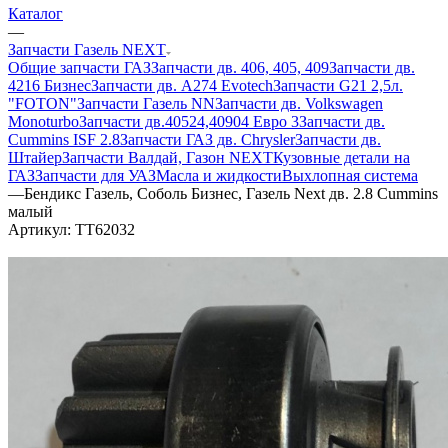
Каталог
—
Запчасти Газель NEXT
Общие запчасти ГАЗ
Запчасти дв. 406, 405, 409
Запчасти дв.
4216 Бизнес
Запчасти дв. A274 Evotech
Запчасти G21 2,5л.
"FOTON"
Запчасти Газель NN
Запчасти дв. Volkswagen
Monoturbo
Запчасти дв.40524,40904 Евро 3
Запчасти дв.
Cummins ISF 2.8
Запчасти ГАЗ дв. Chrysler
Запчасти дв.
Штайер
Запчасти Валдай, Газон NEXT
Кузовные детали на
ГАЗ
Запчасти для УАЗ
Масла и жидкости
Выхлопная система
—
Бендикс Газель, Соболь Бизнес, Газель Next дв. 2.8 Cummins
малый
Артикул:
TT62032