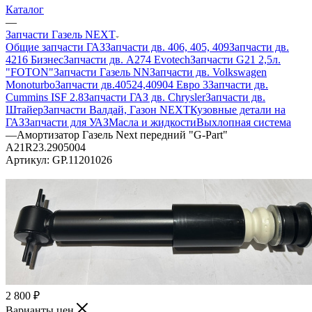
Каталог
—
Запчасти Газель NEXT
Общие запчасти ГАЗ
Запчасти дв. 406, 405, 409
Запчасти дв.
4216 Бизнес
Запчасти дв. A274 Evotech
Запчасти G21 2,5л.
"FOTON"
Запчасти Газель NN
Запчасти дв. Volkswagen
Monoturbo
Запчасти дв.40524,40904 Евро 3
Запчасти дв.
Cummins ISF 2.8
Запчасти ГАЗ дв. Chrysler
Запчасти дв.
Штайер
Запчасти Валдай, Газон NEXT
Кузовные детали на
ГАЗ
Запчасти для УАЗ
Масла и жидкости
Выхлопная система
—
Амортизатор Газель Next передний "G-Part"
A21R23.2905004
Артикул:
GP.11201026
2 800
₽
Варианты цен