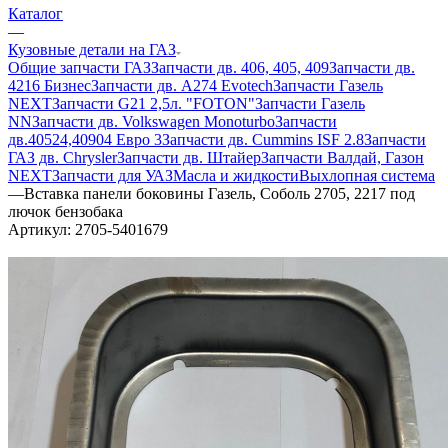
Каталог
—
Кузовные детали на ГАЗ
Общие запчасти ГАЗ
Запчасти дв. 406, 405, 409
Запчасти дв.
4216 Бизнес
Запчасти дв. A274 Evotech
Запчасти Газель
NEXT
Запчасти G21 2,5л. "FOTON"
Запчасти Газель
NN
Запчасти дв. Volkswagen Monoturbo
Запчасти
дв.40524,40904 Евро 3
Запчасти дв. Cummins ISF 2.8
Запчасти
ГАЗ дв. Chrysler
Запчасти дв. Штайер
Запчасти Валдай, Газон
NEXT
Запчасти для УАЗ
Масла и жидкости
Выхлопная система
—
Вставка панели боковины Газель, Соболь 2705, 2217 под
лючок бензобака
Артикул:
2705-5401679