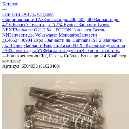
Каталог
—
Запчасти ГАЗ дв. Chrysler
Общие запчасти ГАЗ
Запчасти дв. 406, 405, 409
Запчасти дв.
4216 Бизнес
Запчасти дв. A274 Evotech
Запчасти Газель
NEXT
Запчасти G21 2,5л. "FOTON"
Запчасти Газель
NN
Запчасти дв. Volkswagen Monoturbo
Запчасти
дв.40524,40904 Евро 3
Запчасти дв. Cummins ISF 2.8
Запчасти
дв. Штайер
Запчасти Валдай, Газон NEXT
Кузовные детали на
ГАЗ
Запчасти для УАЗ
Масла и жидкости
Выхлопная система
—
Болт крепления ГБЦ Газель, Соболь, Волга дв. 2.4 Крайслер
комплект
Артикул:
6504033 (81028400)