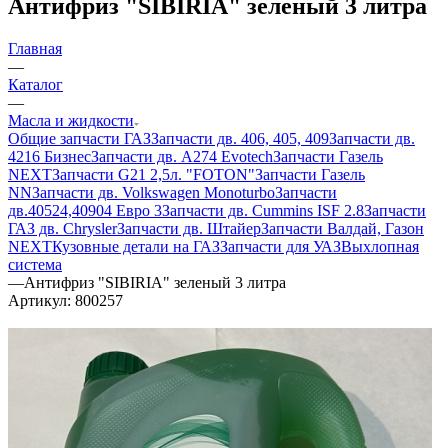
Антифриз "SIBIRIA" зеленый 3 литра
Главная
—
Каталог
—
Масла и жидкости
Общие запчасти ГАЗ
Запчасти дв. 406, 405, 409
Запчасти дв.
4216 Бизнес
Запчасти дв. A274 Evotech
Запчасти Газель
NEXT
Запчасти G21 2,5л. "FOTON"
Запчасти Газель
NN
Запчасти дв. Volkswagen Monoturbo
Запчасти
дв.40524,40904 Евро 3
Запчасти дв. Cummins ISF 2.8
Запчасти
ГАЗ дв. Chrysler
Запчасти дв. Штайер
Запчасти Валдай, Газон
NEXT
Кузовные детали на ГАЗ
Запчасти для УАЗ
Выхлопная
система
—
Антифриз "SIBIRIA" зеленый 3 литра
Артикул:
800257