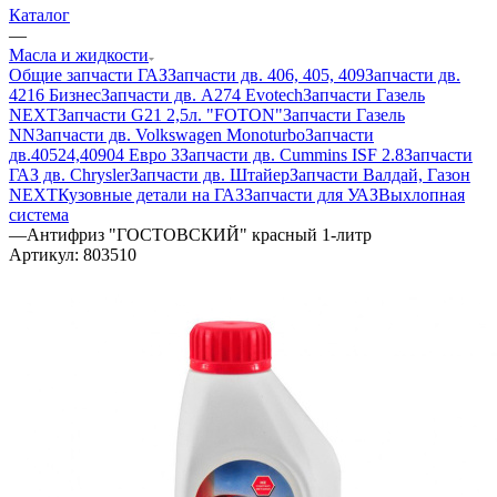
Каталог
—
Масла и жидкости
Общие запчасти ГАЗ
Запчасти дв. 406, 405, 409
Запчасти дв.
4216 Бизнес
Запчасти дв. A274 Evotech
Запчасти Газель
NEXT
Запчасти G21 2,5л. "FOTON"
Запчасти Газель
NN
Запчасти дв. Volkswagen Monoturbo
Запчасти
дв.40524,40904 Евро 3
Запчасти дв. Cummins ISF 2.8
Запчасти
ГАЗ дв. Chrysler
Запчасти дв. Штайер
Запчасти Валдай, Газон
NEXT
Кузовные детали на ГАЗ
Запчасти для УАЗ
Выхлопная
система
—
Антифриз "ГОСТОВСКИЙ" красный 1-литр
Артикул:
803510