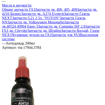
—
Масла и жидкости
Общие запчасти ГАЗ
Запчасти дв. 406, 405, 409
Запчасти дв.
4216 Бизнес
Запчасти дв. A274 Evotech
Запчасти Газель
NEXT
Запчасти G21 2,5л. "FOTON"
Запчасти Газель
NN
Запчасти дв. Volkswagen Monoturbo
Запчасти
дв.40524,40904 Евро 3
Запчасти дв. Cummins ISF 2.8
Запчасти
ГАЗ дв. Chrysler
Запчасти дв. Штайер
Запчасти Валдай, Газон
NEXT
Кузовные детали на ГАЗ
Запчасти для УАЗ
Выхлопная
система
—
Антидождь 200мл
Артикул:
vta-17944.3784